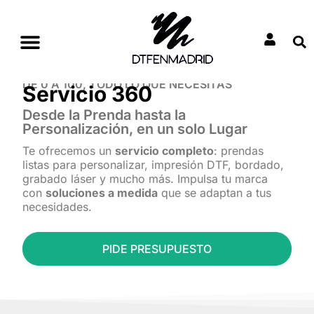
Ir
al
contenido
Bonos Y Promociones DTF
Otros Servicios
DE 0 A 100, TODO LO QUE NECESITAS
Servicio 360
Desde la Prenda hasta la
Personalización, en un solo Lugar
Te ofrecemos un
servicio completo
: prendas
listas para personalizar, impresión DTF, bordado,
grabado láser y mucho más. Impulsa tu marca
con
soluciones a medida
que se adaptan a tus
necesidades.
PIDE PRESUPUESTO