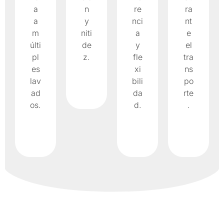
a
n
re
ra
a
y
nci
nt
m
niti
a
e
últi
de
y
el
pl
z.
fle
tra
es
xi
ns
lav
bili
po
ad
da
rte
os.
d.
.