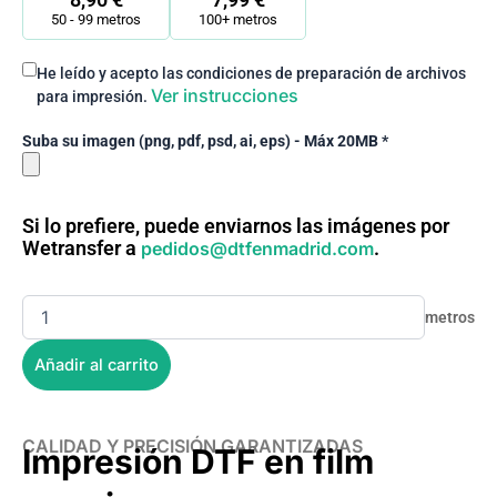
8,90
€
7,99
€
50 - 99 metros
100+ metros
He leído y acepto las condiciones de preparación de archivos
Ver instrucciones
para impresión.
Suba su imagen (png, pdf, psd, ai, eps) - Máx 20MB *
Si lo prefiere, puede enviarnos las imágenes por
Wetransfer a
.
pedidos@dtfenmadrid.com
Añadir al carrito
CALIDAD Y PRECISIÓN GARANTIZADAS
Impresión DTF en film