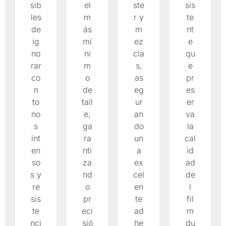
sib
el
ste
sis
les
m
r y
te
de
ás
m
nt
ig
mí
ez
e
no
ni
cla
qu
rar
m
s,
e
co
o
as
pr
n
de
eg
es
to
tall
ur
er
no
e,
an
va
s
ga
do
la
int
ra
un
cal
en
nti
a
id
so
za
ex
ad
s y
nd
cel
de
re
o
en
l
sis
pr
te
fil
te
eci
ad
m
nci
sió
he
du