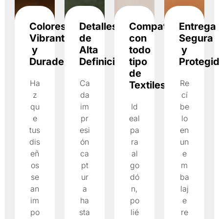
Colores
Detalles
Compatible
Entrega
Vibrantes
de
con
Segura
y
Alta
todo
y
Duraderos
Definición
tipo
Protegi
de
Ha
Ca
Re
Textiles
z
da
cí
qu
im
Id
be
e
pr
eal
lo
tus
esi
pa
en
dis
ón
ra
un
eñ
ca
al
e
os
pt
go
m
se
ur
dó
ba
an
a
n,
laj
im
ha
po
e
po
sta
lié
re