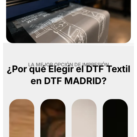
LA MEJOR OPCIÓN DE IMPRESIÓN
¿Por qué Elegir el DTF Textil
en DTF MADRID?