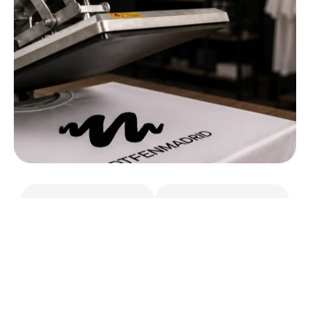
Moda
Ropa
Perfecto para
Deportiva
camisetas,
Asegura
sudaderas y más
flexibilidad,
con diseños