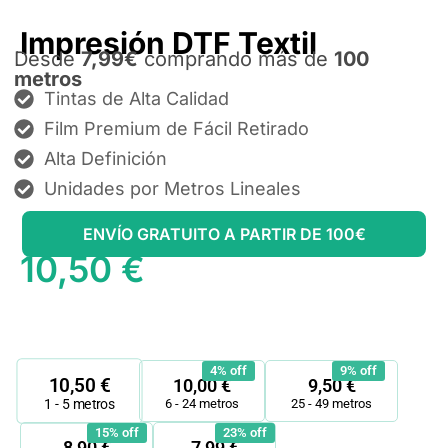
Impresión DTF Textil
Desde
7,99€
comprando más de
100
metros
Tintas de Alta Calidad
Film Premium de Fácil Retirado
Alta Definición
Unidades por Metros Lineales
ENVÍO GRATUITO A PARTIR DE 100€
10,50
€
Impresión
DTF
4% off
9% off
10,50
€
10,00
€
9,50
€
Textil
6 - 24 metros
25 - 49 metros
1 - 5
metros
cantidad
15% off
23% off