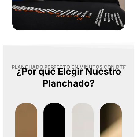
PLANCHADO PERFECTO EN MINUTOS CON DTF
¿Por qué Elegir Nuestro
Planchado?