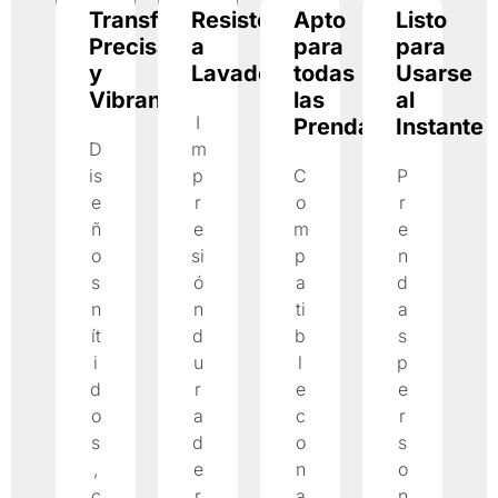
Transferencia
Resistente
Apto
Listo
Precisa
a
para
para
y
Lavados
todas
Usarse
Vibrante
las
al
I
Prendas
Instante
D
m
is
p
C
P
e
r
o
r
ñ
e
m
e
o
si
p
n
s
ó
a
d
n
n
ti
a
ít
d
b
s
i
u
l
p
d
r
e
e
o
a
c
r
s
d
o
s
,
e
n
o
c
r
a
n