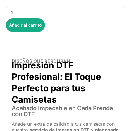
Planchado
cantidad
Añadir al carrito
DISEÑOS QUE PERDURAN
Impresión DTF
Profesional: El Toque
Perfecto para tus
Camisetas
Acabado Impecable en Cada Prenda
con DTF
Añade un extra de calidad a tus camisetas con
nuestro
servicio de impresión DTF
y
planchado