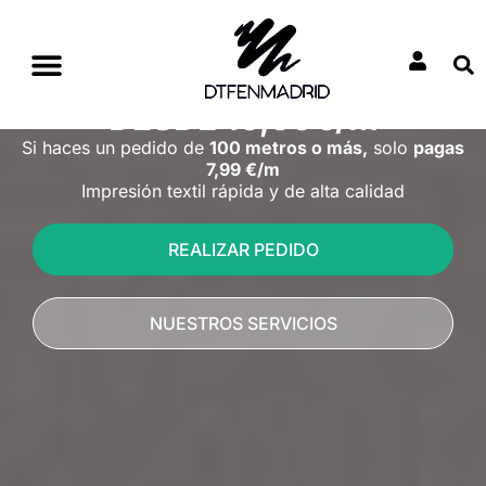
Ir
al
contenido
DTF EN MADRID
DESDE 10,50€/M
Bonos Y Promociones DTF
Otros Servicios
Si haces un pedido de
100 metros o más,
solo
pagas
7,99 €/m
Impresión textil rápida y de alta calidad
REALIZAR PEDIDO
NUESTROS SERVICIOS