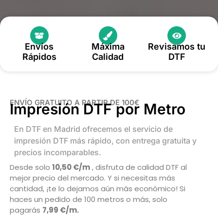
Envíos
Máxima
Revisamos tu
Rápidos
Calidad
DTF
ENVÍO GRATUITO A PARTIR DE 100€
Impresión DTF por Metro
En DTF en Madrid ofrecemos el servicio de
impresión DTF más rápido, con entrega gratuita y
precios incomparables.
Desde solo
10,50 €/m
, disfruta de calidad DTF al
mejor precio del mercado. Y si necesitas más
cantidad, ¡te lo dejamos aún más económico! Si
haces un pedido de 100 metros o más, solo
pagarás
7,99 €/m.